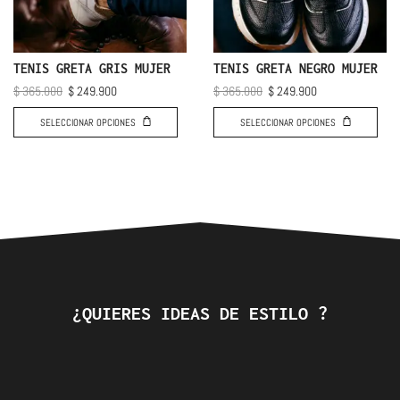
TENIS GRETA GRIS MUJER
TENIS GRETA NEGRO MUJER
$
365.000
$
249.900
$
365.000
$
249.900
SELECCIONAR OPCIONES
SELECCIONAR OPCIONES
¿QUIERES IDEAS DE ESTILO ?