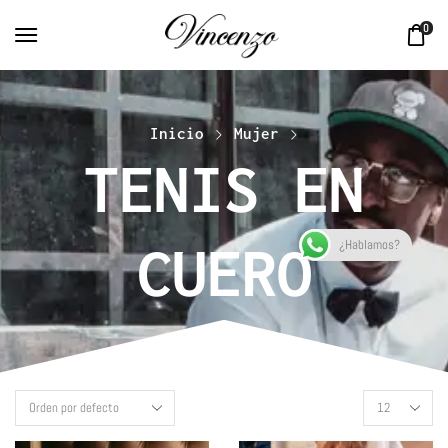
0
Inicio
Mujer
TENIS EN
¿Hablamos?
CUERO