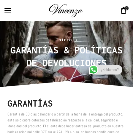
0
Inicio
GARANTÍAS & POLÍTICAS
DE DEVOLUCIONES
¿Hablamos?
GARANTÍAS
Garantía de 60 días calendario a partir de la fecha de la entrega del producto,
esta sólo cubre defectos de fabricación respecto a la calidad, seguridad e
idoneidad del producto. El cliente debe hacer entrega del producto en nuestra
bodega principal calle 37F sur # 72J - 28 4 piso, en buenas condiciones de