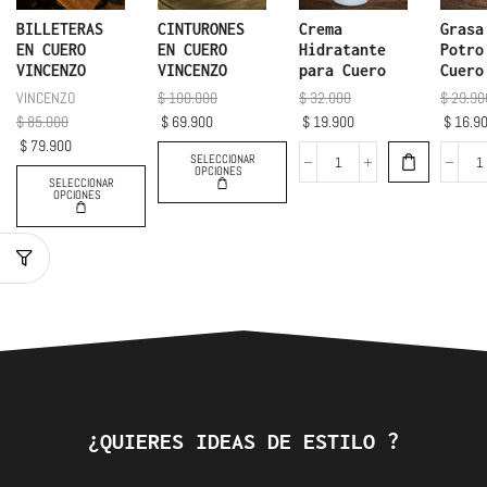
BILLETERAS
CINTURONES
Crema
Grasa
EN CUERO
EN CUERO
Hidratante
Potro
VINCENZO
VINCENZO
para Cuero
Cuero
VINCENZO
$
100.000
$
32.000
$
29.90
$
85.000
$
69.900
$
19.900
$
16.9
$
79.900
SELECCIONAR
OPCIONES
SELECCIONAR
OPCIONES
¿QUIERES IDEAS DE ESTILO ?